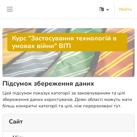
Перейти до головного вмісту
Увійти
Бокова панель
Курс "Застосування технологій в
умовах війни" ВІТІ
Підсумок збереження даних
Цей підсумок показує категорії за замовчуванням та цілі
збереження даних користувачів. Деякі області можуть мати
більш конкретні категорії та цілі, ніж перераховані тут.
Сайт